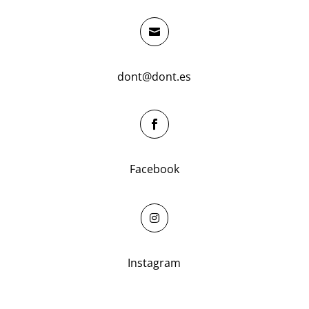

dont@dont.es

Facebook

Instagram