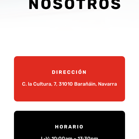
NOSOTROS
DIRECCIÓN
C. la Cultura, 7, 31010 Barañáin, Navarra
HORARIO
L-V: 10:00am – 13:30pm