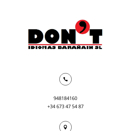

948184160
+34 673 47 54 87
